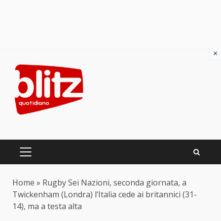
×
Skip
to
content
PRIMARY
MENU
Home
»
Rugby Sei Nazioni, seconda giornata, a
Twickenham (Londra) l’Italia cede ai britannici (31-
14), ma a testa alta