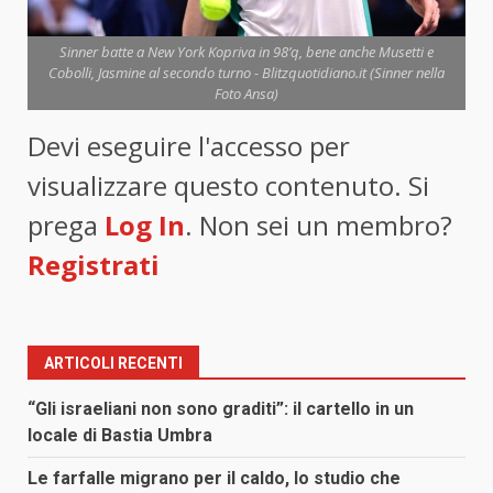
Sinner batte a New York Kopriva in 98’q, bene anche Musetti e
Cobolli, Jasmine al secondo turno - Blitzquotidiano.it (Sinner nella
Foto Ansa)
Devi eseguire l'accesso per
visualizzare questo contenuto. Si
prega
Log In
. Non sei un membro?
Registrati
ARTICOLI RECENTI
“Gli israeliani non sono graditi”: il cartello in un
locale di Bastia Umbra
Le farfalle migrano per il caldo, lo studio che