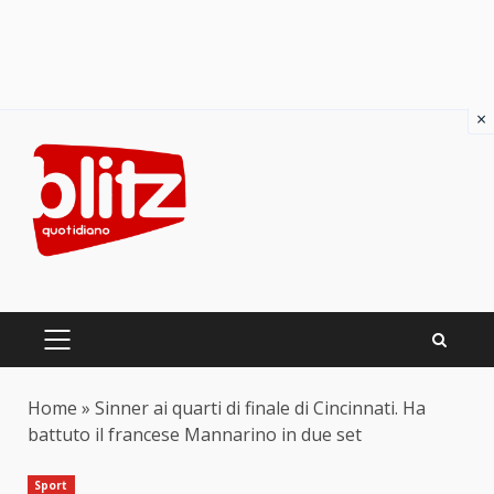
×
Skip
to
content
PRIMARY
MENU
Home
»
Sinner ai quarti di finale di Cincinnati. Ha
battuto il francese Mannarino in due set
Sport