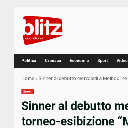
Skip
to
content
Politica
Cronaca
Economia
Sport
Video
Home
»
Sinner al debutto mercoledì a Melbourne n
Sport
Sinner al debutto m
torneo-esibizione “M