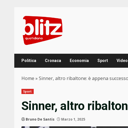
Skip
to
content
Politica
Cronaca
Economia
Sport
Video
Home
»
Sinner, altro ribaltone: è appena success
Sport
Sinner, altro ribalt
Bruno De Santis
Marzo 1, 2025