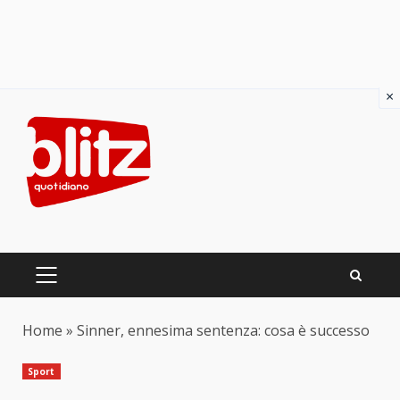
×
Skip
to
content
PRIMARY
MENU
Home
»
Sinner, ennesima sentenza: cosa è successo
Sport