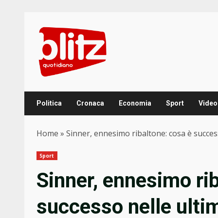
Skip
to
content
Politica
Cronaca
Economia
Sport
Video
Home
»
Sinner, ennesimo ribaltone: cosa è succes
Sport
Sinner, ennesimo ri
successo nelle ulti