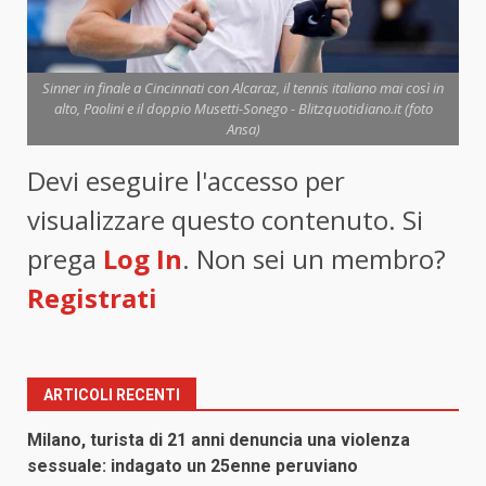
Sinner in finale a Cincinnati con Alcaraz, il tennis italiano mai così in
alto, Paolini e il doppio Musetti-Sonego - Blitzquotidiano.it (foto
Ansa)
Devi eseguire l'accesso per
visualizzare questo contenuto. Si
prega
Log In
. Non sei un membro?
Registrati
ARTICOLI RECENTI
Milano, turista di 21 anni denuncia una violenza
sessuale: indagato un 25enne peruviano