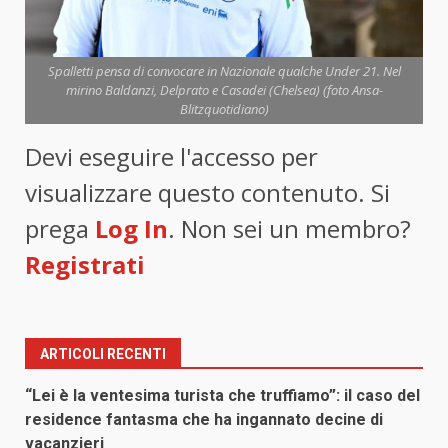
Spalletti pensa di convocare in Nazionale qualche Under 21. Nel
mirino Baldanzi, Delprato e Casadei (Chelsea) (foto Ansa-
Blitzquotidiano)
Devi eseguire l'accesso per
visualizzare questo contenuto. Si
prega
Log In
. Non sei un membro?
Registrati
ARTICOLI RECENTI
“Lei è la ventesima turista che truffiamo”: il caso del
residence fantasma che ha ingannato decine di
vacanzieri