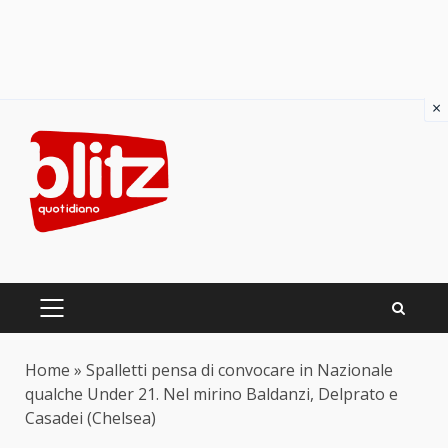
×
Skip
to
content
PRIMARY
MENU
Home
»
Spalletti pensa di convocare in Nazionale
qualche Under 21. Nel mirino Baldanzi, Delprato e
Casadei (Chelsea)