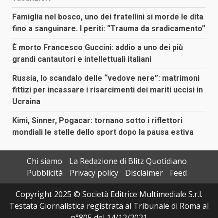
Famiglia nel bosco, uno dei fratellini si morde le dita
fino a sanguinare. I periti: “Trauma da sradicamento”
È morto Francesco Guccini: addio a uno dei più
grandi cantautori e intellettuali italiani
Russia, lo scandalo delle “vedove nere”: matrimoni
fittizi per incassare i risarcimenti dei mariti uccisi in
Ucraina
Kimi, Sinner, Pogacar: tornano sotto i riflettori
mondiali le stelle dello sport dopo la pausa estiva
Chi siamo
La Redazione di Blitz Quotidiano
Pubblicità
Privacy policy
Disclaimer
Feed
Copyright 2025 © Società Editrice Multimediale S.r.l.
Testata Giornalistica registrata al Tribunale di Roma al
n°805 del 14/12/2021