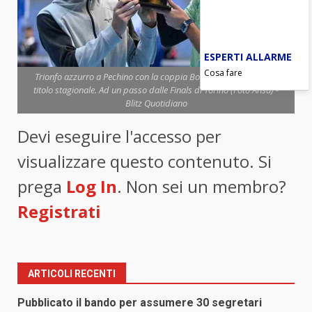
ESPERTI ALLARME
Cosa fare
Trionfo azzurro a Pechino con la coppia Bolelli-Vavassori. Terzo
titolo stagionale. Ad un passo dalle Finals di Torino (Foto Ansa) -
Blitz Quotidiano
Devi eseguire l'accesso per
visualizzare questo contenuto. Si
prega
Log In
. Non sei un membro?
Registrati
ARTICOLI RECENTI
Pubblicato il bando per assumere 30 segretari