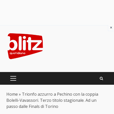
×
Skip
to
content
PRIMARY
MENU
Home
»
Trionfo azzurro a Pechino con la coppia
Bolelli-Vavassori. Terzo titolo stagionale. Ad un
passo dalle Finals di Torino