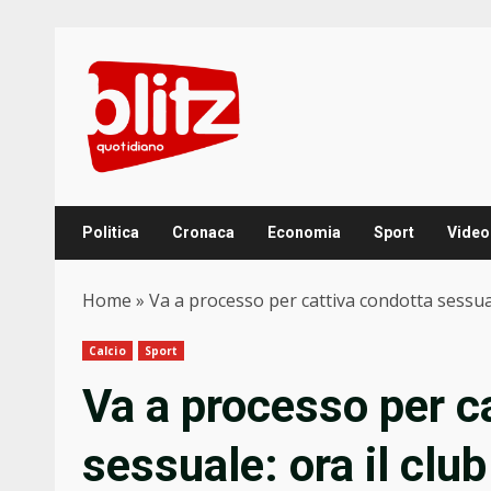
Skip
to
content
Politica
Cronaca
Economia
Sport
Video
Home
»
Va a processo per cattiva condotta sessual
Calcio
Sport
Va a processo per c
sessuale: ora il clu