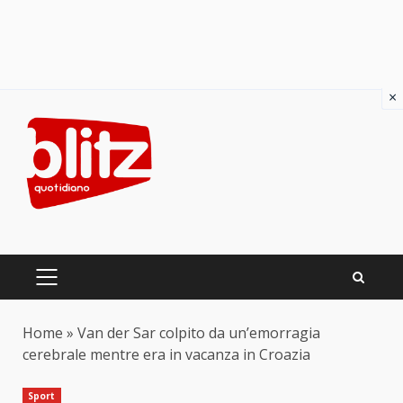
×
Skip
to
content
PRIMARY
MENU
Home
»
Van der Sar colpito da un’emorragia
cerebrale mentre era in vacanza in Croazia
Sport