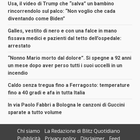
Usa, il video di Trump che “salva” un bambino
rincorrendolo sul palco: “Non voglio che cada
diventando come Biden”
Galles, vestito di nero e con una falce in mano
fissava medici e pazienti dal tetto dell’ospedale:
arrestato
“Nonno Mario morto dal dolore”. Si spegne a 92 anni
un mese dopo aver perso tutti i suoi uccelli in un
incendio
Caldo senza tregua fino a Ferragosto: temperature
fino a 40 gradi e afa in tutta Italia
In via Paolo Fabbri a Bologna le canzoni di Guccini
sparate a tutto volume
Chi siamo
La Redazione di Blitz Quotidiano
Pubblicità
Privacy policy
Disclaimer
Feed