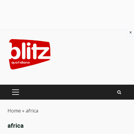
×
Skip
to
content
PRIMARY
MENU
Home
»
africa
africa