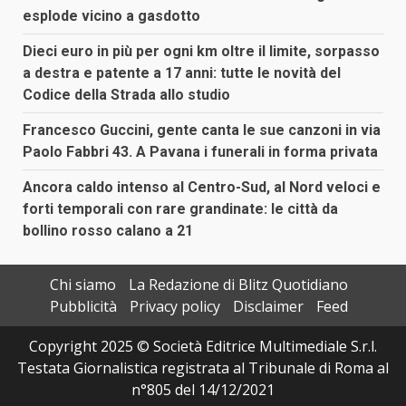
esplode vicino a gasdotto
Dieci euro in più per ogni km oltre il limite, sorpasso
a destra e patente a 17 anni: tutte le novità del
Codice della Strada allo studio
Francesco Guccini, gente canta le sue canzoni in via
Paolo Fabbri 43. A Pavana i funerali in forma privata
Ancora caldo intenso al Centro-Sud, al Nord veloci e
forti temporali con rare grandinate: le città da
bollino rosso calano a 21
Chi siamo
La Redazione di Blitz Quotidiano
Pubblicità
Privacy policy
Disclaimer
Feed
Copyright 2025 © Società Editrice Multimediale S.r.l.
Testata Giornalistica registrata al Tribunale di Roma al
n°805 del 14/12/2021