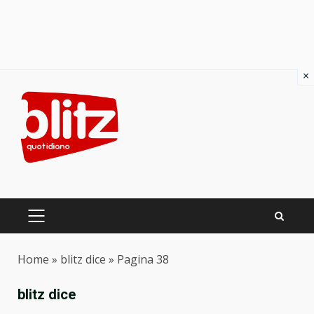
×
Skip
to
content
PRIMARY
MENU
Home
»
blitz dice
»
Pagina 38
blitz dice