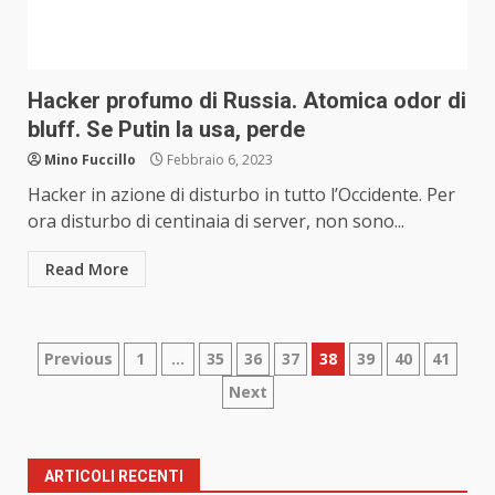
Hacker profumo di Russia. Atomica odor di
bluff. Se Putin la usa, perde
Mino Fuccillo
Febbraio 6, 2023
Hacker in azione di disturbo in tutto l’Occidente. Per
ora disturbo di centinaia di server, non sono...
Read More
Paginazione
Previous
1
…
35
36
37
38
39
40
41
Next
degli
articoli
ARTICOLI RECENTI