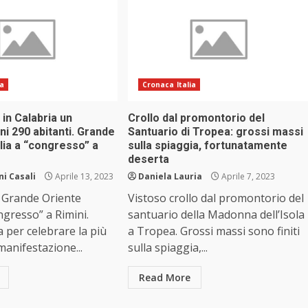
ia
Cronaca Italia
in Calabria un
Crollo dal promontorio del
gni 290 abitanti. Grande
Santuario di Tropea: grossi massi
alia a “congresso” a
sulla spiaggia, fortunatamente
deserta
i Casali
Aprile 13, 2023
Daniela Lauria
Aprile 7, 2023
 Grande Oriente
Vistoso crollo dal promontorio del
ongresso” a Rimini.
santuario della Madonna dell’Isola
a per celebrare la più
a Tropea. Grossi massi sono finiti
anifestazione...
sulla spiaggia,...
Read More