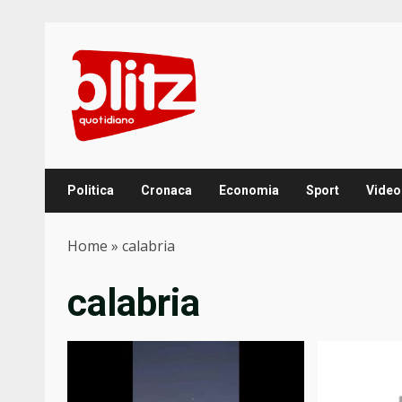
Skip
to
content
Politica
Cronaca
Economia
Sport
Video
Home
»
calabria
calabria