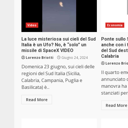
Video
Economia
La luce misteriosa sui cieli del Sud
Ponte sullo 
Italia è un Ufo? No, è “solo” un
anche con i 
missile di SpaceX VIDEO
del Sud desti
Calabria
Lorenzo Briotti
Giugno 24, 2024
Lorenzo Brio
Domenica 23 giugno, sui cieli delle
Il quarto e
regioni del Sud Italia (Sicilia,
annunciato 
Calabria, Campania, Puglia e
manovra ha m
Basilicata) è...
stanziati per 
Read More
Read More