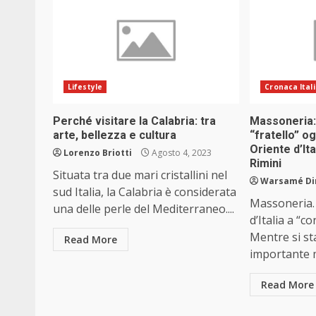
Lifestyle
Cronaca Ital
Perché visitare la Calabria: tra
Massoneria: 
arte, bellezza e cultura
“fratello” o
Oriente d’It
Lorenzo Briotti
Agosto 4, 2023
Rimini
Situata tra due mari cristallini nel
Warsamé Din
sud Italia, la Calabria è considerata
Massoneria.
una delle perle del Mediterraneo....
d’Italia a “c
Mentre si st
Read More
importante m
Read More