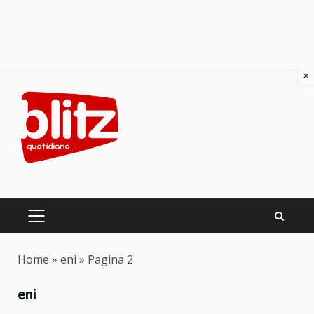
×
Skip
to
content
PRIMARY
MENU
Home
»
eni
»
Pagina 2
eni