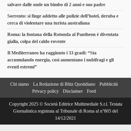
salvare dalle onde un bimbo di 2 anni e suo padre
Sorrento: si finge addetto alle pulizie dell’hotel, deruba e
cerca di violentare una turista australiana
Roma: la fontana della Rotonda al Pantheon è diventata
gialla, colpa del caldo rovente
Il Mediterraneo ha raggiunto i 33 gradi: “Sta
accumulando energia, così aumentano i nubifragi e gli
eventi estremi”
Chi siamo
La Redazione di Blitz Quotidiano
Pubblicità
Privacy policy
Disclaimer
Feed
Copyright 2025 © Società Editrice Multimediale S.r.l. Testata
Giornalistica registrata al Tribunale di Roma al n°805 del
14/12/2021