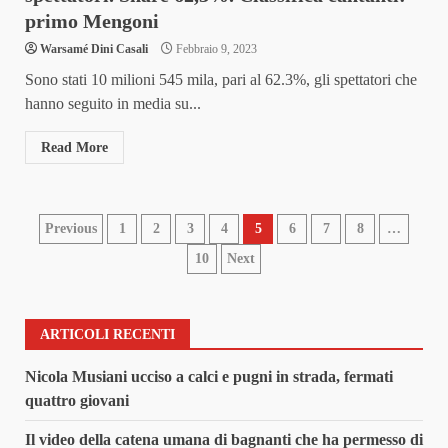
primo Mengoni
Warsamé Dini Casali
Febbraio 9, 2023
Sono stati 10 milioni 545 mila, pari al 62.3%, gli spettatori che
hanno seguito in media su...
Read More
Paginazione
Previous
1
2
3
4
5
6
7
8
…
10
Next
degli
articoli
ARTICOLI RECENTI
Nicola Musiani ucciso a calci e pugni in strada, fermati
quattro giovani
Il video della catena umana di bagnanti che ha permesso di