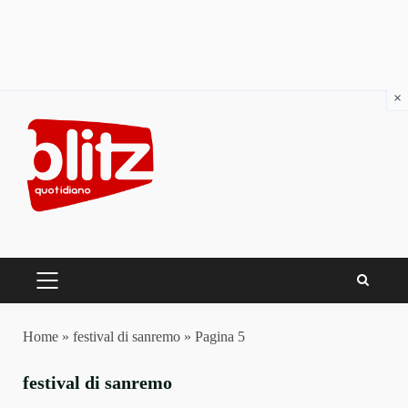
×
Skip
to
content
PRIMARY
MENU
Home
»
festival di sanremo
»
Pagina 5
festival di sanremo