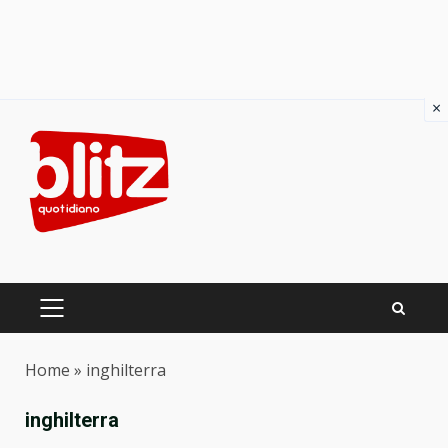
×
Skip
to
content
PRIMARY
MENU
Home
»
inghilterra
inghilterra