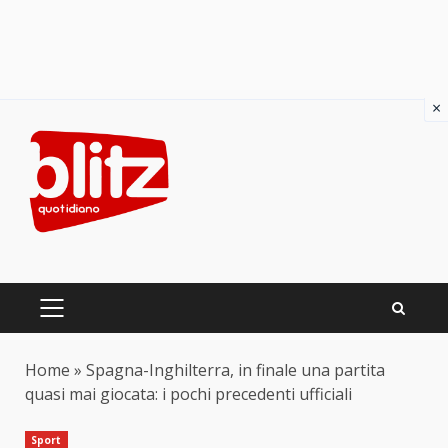
×
Skip
to
content
PRIMARY
MENU
Home
»
Spagna-Inghilterra, in finale una partita
quasi mai giocata: i pochi precedenti ufficiali
Sport