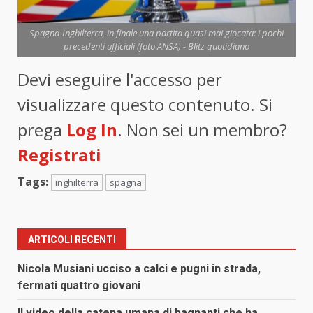
Spagna-Inghilterra, in finale una partita quasi mai giocata: i pochi
precedenti ufficiali (foto ANSA) - Blitz quotidiano
Devi eseguire l'accesso per
visualizzare questo contenuto. Si
prega
Log In
. Non sei un membro?
Registrati
Tags:
inghilterra
spagna
ARTICOLI RECENTI
Nicola Musiani ucciso a calci e pugni in strada,
fermati quattro giovani
Il video della catena umana di bagnanti che ha