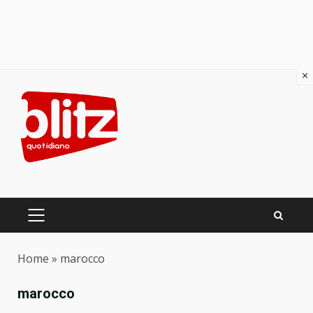
×
Skip
to
content
PRIMARY
MENU
Home
»
marocco
marocco