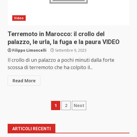
Video
Terremoto in Marocco: il crollo del
palazzo, le urla, la fuga e la paura VIDEO
Filippo Limoncelli
Settembre 9, 2023
Il crollo di un palazzo a pochi minuti dalla forte
scossa di terremoto che ha colpito il...
Read More
Paginazione
1
2
Next
degli
articoli
ARTICOLI RECENTI