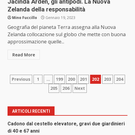
Jacinda Arden, gli antipodi. La Nuova
Zelanda della responsabilità
Mino Fuccillo
Gennaio 19, 2023
Geografia del pianeta Terra assegna alla Nuova
Zelanda collocazione sul globo che mette con buona
approssimazione quelle...
Read More
Paginazione
Previous
1
…
199
200
201
202
203
204
205
206
Next
degli
articoli
ARTICOLI RECENTI
Cadono dal cestello elevatore, gravi due giardinieri
di 40 e 67 anni