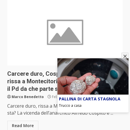
Carcere duro, Cospito tira più di Panzeri,
rissa a Montecitorio, domanda incendiaria:
il Pd da che parte sta?
Marco Benedetto
Febbraio 2, 2023
PALLINA DI CARTA STAGNOLA
Carcere duro, rissa a Montecitorio: il Pd da che parte
Trucco a casa
sta? La vicenda dell’anarchico Alfredo Cospito e ...
Read More