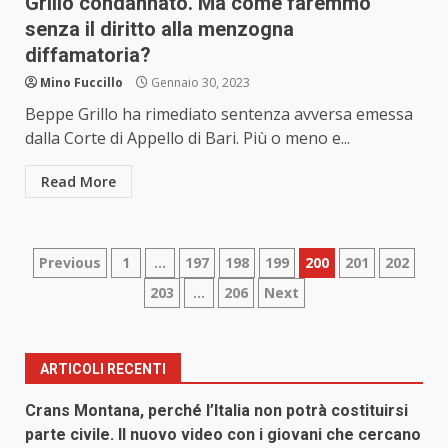
Grillo condannato. Ma come faremmo
senza il diritto alla menzogna
diffamatoria?
Mino Fuccillo
Gennaio 30, 2023
Beppe Grillo ha rimediato sentenza avversa emessa
dalla Corte di Appello di Bari. Più o meno e...
Read More
Paginazione
Previous
1
…
197
198
199
200
201
202
203
…
206
Next
degli
articoli
ARTICOLI RECENTI
Crans Montana, perché l’Italia non potrà costituirsi
parte civile. Il nuovo video con i giovani che cercano