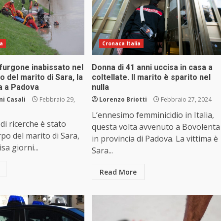
ia
Cronaca Italia
furgone inabissato nel
Donna di 41 anni uccisa in casa a
o del marito di Sara, la
coltellate. Il marito è sparito nel
a a Padova
nulla
i Casali
Febbraio 29,
Lorenzo Briotti
Febbraio 27, 2024
L’ennesimo femminicidio in Italia,
di ricerche è stato
questa volta avvenuto a Bovolenta
rpo del marito di Sara,
in provincia di Padova. La vittima è
sa giorni...
Sara...
Read More