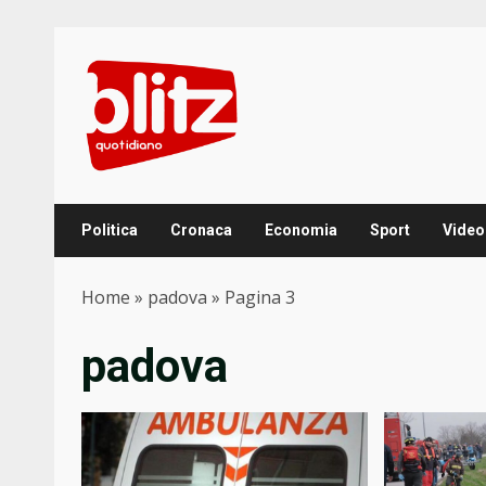
Skip
to
content
Politica
Cronaca
Economia
Sport
Video
Home
»
padova
»
Pagina 3
padova