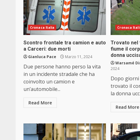
Cronaca Italia
Cronaca Ital
Scontro frontale tra camion e auto
Trovato nel 
a Carceri: due morti
fiume il corp
donna uccis
Gianluca Pace
Marzo 11, 2024
Warsamé Din
Due persone hanno perso la vita
2024
in un incidente stradale che ha
Dopo giorni 
coinvolto un camion e
trovato il co
un’automobile...
la donna ucci
Read More
Read More