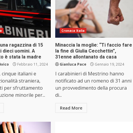
ia
Cronaca Italia
 una ragazzina di 15
Minaccia la moglie: “Ti faccio fare
i dieci uomini. A
la fine di Giulia Cecchettin”,
to è stata la madre
31enne allontanato da casa
Avico
Febbraio 11, 2024
Gianluca Pace
Gennaio 19, 2024
 cinque italiani e
I carabinieri di Mestrino hanno
ionalità straniera,
notificato ad un romeno di 31 anni
ti per sfruttamento
un provvedimento della procura
uzione minorile per...
di...
Read More