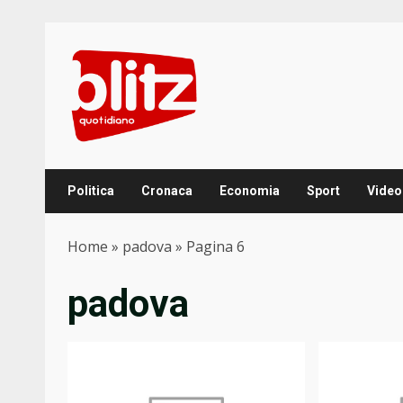
Skip
to
content
Politica
Cronaca
Economia
Sport
Video
Home
»
padova
»
Pagina 6
padova