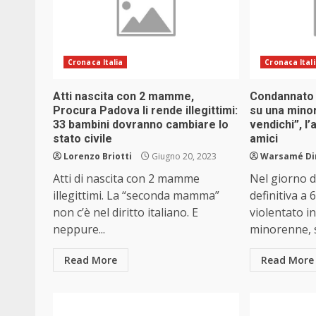
Cronaca Italia
Cronaca Ital
Atti nascita con 2 mamme,
Condannato 
Procura Padova li rende illegittimi:
su una mino
33 bambini dovranno cambiare lo
vendichi”, l’
stato civile
amici
Lorenzo Briotti
Giugno 20, 2023
Warsamé Din
Atti di nascita con 2 mamme
Nel giorno 
illegittimi. La “seconda mamma”
definitiva a 
non c’è nel diritto italiano. E
violentato i
neppure...
minorenne, si
Read More
Read More