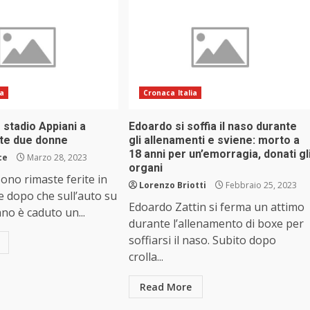
ia
Cronaca Italia
stadio Appiani a
Edoardo si soffia il naso durante
ite due donne
gli allenamenti e sviene: morto a
18 anni per un’emorragia, donati gl
ce
Marzo 28, 2023
organi
no rimaste ferite in
Lorenzo Briotti
Febbraio 25, 2023
e dopo che sull’auto su
Edoardo Zattin si ferma un attimo
ano è caduto un...
durante l’allenamento di boxe per
soffiarsi il naso. Subito dopo
crolla...
Read More