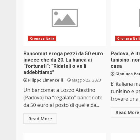
Cronaca Italia
Cronaca Ital
Bancomat eroga pezzi da 50 euro
Padova, è i
invece che da 20. La banca ai
tunisino: no
“fortunati”: “Ridateli o ve li
casa
addebitiamo”
Gianluca Pa
Filippo Limoncelli
Maggio 23, 2023
E’ italiana 
Un bancomat a Lozzo Atestino
tunisino e p
(Padova) ha “regalato” banconote
trovare una c
da 50 euro al posto di quelle da...
Read More
Read More