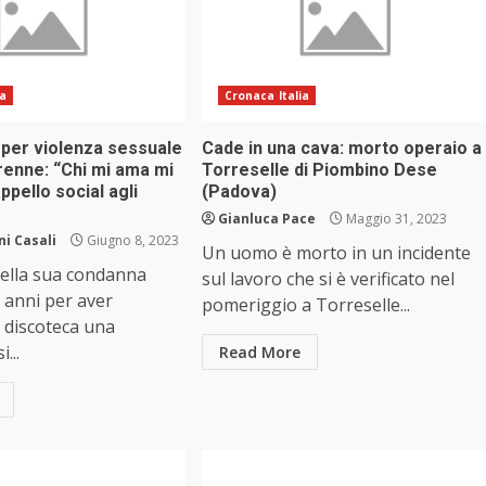
ia
Cronaca Italia
per violenza sessuale
Cade in una cava: morto operaio a
renne: “Chi mi ama mi
Torreselle di Piombino Dese
appello social agli
(Padova)
Gianluca Pace
Maggio 31, 2023
i Casali
Giugno 8, 2023
Un uomo è morto in un incidente
della sua condanna
sul lavoro che si è verificato nel
6 anni per aver
pomeriggio a Torreselle...
n discoteca una
...
Read More