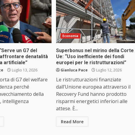
Economia
 “Serve un G7 del
Superbonus nel mirino della Corte
affrontare denatalità
Ue: “Uso inefficiente dei fondi
a artificiale”
europei per le ristrutturazioni”
ce
Luglio 13, 2026
Gianluca Pace
Luglio 12, 2026
orta di G7 del welfare
Le ristrutturazioni finanziate
idenza perché
dall’Unione europea attraverso il
invecchiamento della
Recovery Fund hanno prodotto
 intelligenza
risparmi energetici inferiori alle
attese. È...
Read More