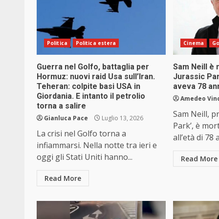
Politica
Politica estera
Cinema
Go
Guerra nel Golfo, battaglia per
Sam Neill è m
Hormuz: nuovi raid Usa sull’Iran.
Jurassic Par
Teheran: colpite basi USA in
aveva 78 an
Giordania. E intanto il petrolio
Amedeo Vin
torna a salire
Sam Neill, pr
Gianluca Pace
Luglio 13, 2026
Park’, è mor
La crisi nel Golfo torna a
all’età di 78
infiammarsi. Nella notte tra ieri e
oggi gli Stati Uniti hanno...
Read More
Read More