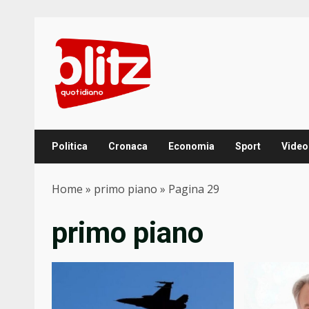
Skip
to
content
Politica
Cronaca
Economia
Sport
Video
Home
»
primo piano
»
Pagina 29
primo piano