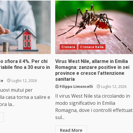
Cronaca
Cronaca Italia
so sfiora il 4%. Per chi
Virus West Nile, allarme in Emilia
riabile fino a 30 euro in
Romagna: zanzare positive in sei
province e cresce l’attenzione
sanitaria
ce
Luglio 12, 2026
Filippo Limoncelli
Luglio 12, 2026
 nuovi mutui per
Il virus West Nile sta circolando in
lla casa torna a salire e
modo significativo in Emilia
ra la...
Romagna, dove i controlli effettuat
sul...
Read More