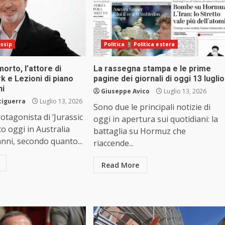
ssip
Politica
Politica estera
orto, l’attore di
La rassegna stampa e le prime
k e Lezioni di piano
pagine dei giornali di oggi 13 luglio
ni
Giuseppe Avico
Luglio 13, 2026
ciguerra
Luglio 13, 2026
Sono due le principali notizie di
otagonista di ‘Jurassic
oggi in apertura sui quotidiani: la
to oggi in Australia
battaglia su Hormuz che
 anni, secondo quanto...
riaccende...
Read More