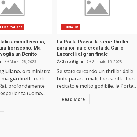
litica Italiana
Guida Tv
 Stalin ammuffiscono,
La Porta Rossa: la serie thriller-
gia fioriscono. Ma
paranormale creata da Carlo
voglia un Benito
Lucarelli al gran finale
o
Marzo 28, 2023
Gero Giglio
Gennaio 16, 2023
giuliano, ora ministro
Se state cercando un thriller dalle
 ma già direttore di
tinte paranormali, ben scritto ben
 Rai, profondamente
recitato e molto godibile, la Porta...
’esperienza (uomo...
Read More