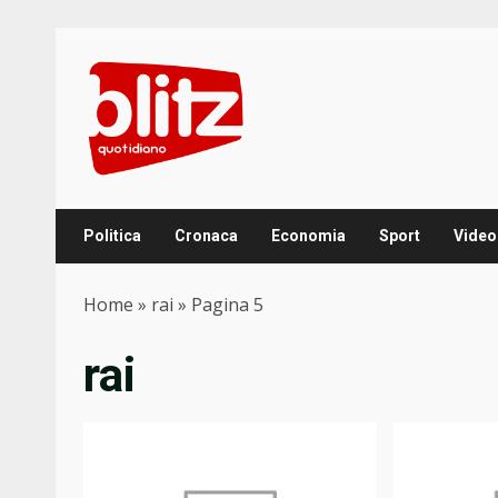
Skip
to
content
Politica
Cronaca
Economia
Sport
Video
Home
»
rai
»
Pagina 5
rai