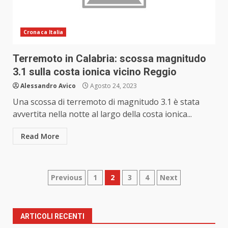
Cronaca Italia
Terremoto in Calabria: scossa magnitudo
3.1 sulla costa ionica vicino Reggio
Alessandro Avico
Agosto 24, 2023
Una scossa di terremoto di magnitudo 3.1 è stata
avvertita nella notte al largo della costa ionica...
Read More
Paginazione
Previous
1
2
3
4
Next
degli
articoli
ARTICOLI RECENTI