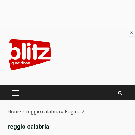
×
Skip
to
content
PRIMARY
MENU
Home
»
reggio calabria
»
Pagina 2
reggio calabria