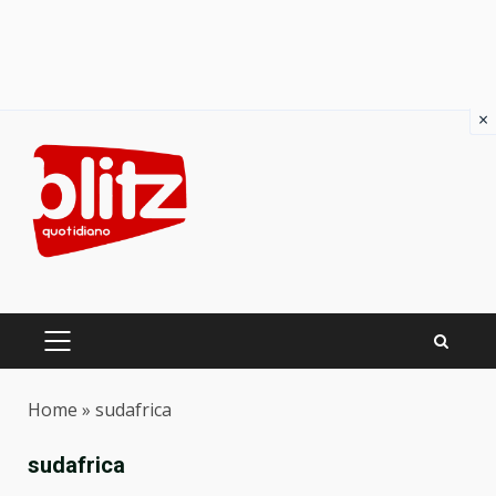
×
Skip
to
content
PRIMARY
MENU
Home
»
sudafrica
sudafrica