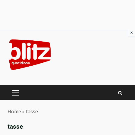
×
Skip
to
content
PRIMARY
MENU
Home
»
tasse
tasse