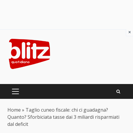
×
Skip
to
content
PRIMARY
MENU
Home
»
Taglio cuneo fiscale: chi ci guadagna?
Quanto? Sforbiciata tasse dai 3 miliardi risparmiati
dal deficit