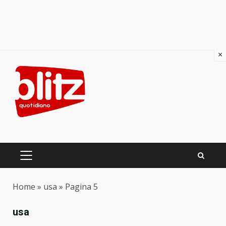
×
Skip
to
content
PRIMARY
MENU
Home
»
usa
»
Pagina 5
usa