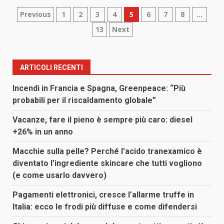
Paginazione
Previous
1
2
3
4
5
6
7
8
…
13
Next
degli
articoli
ARTICOLI RECENTI
Incendi in Francia e Spagna, Greenpeace: “Più
probabili per il riscaldamento globale”
Vacanze, fare il pieno è sempre più caro: diesel
+26% in un anno
Macchie sulla pelle? Perché l’acido tranexamico è
diventato l’ingrediente skincare che tutti vogliono
(e come usarlo davvero)
Pagamenti elettronici, cresce l’allarme truffe in
Italia: ecco le frodi più diffuse e come difendersi