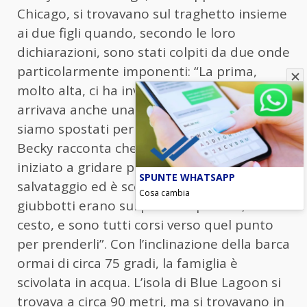
Chicago, si trovavano sul traghetto insieme
ai due figli quando, secondo le loro
dichiarazioni, sono stati colpiti da due onde
particolarmente imponenti: “La prima,
molto alta, ci ha investiti e ho visto che ne
arrivava anche una seconda, quindi ci
siamo spostati per non essere travolti”.
Becky racconta che i passeggeri hanno
iniziato a gridare per avere i giubbotti di
SPUNTE WHATSAPP
salvataggio ed è scoppiato il caos: “I
Cosa cambia
giubbotti erano sul ponte superiore, in un
cesto, e sono tutti corsi verso quel punto
per prenderli”. Con l’inclinazione della barca
ormai di circa 75 gradi, la famiglia è
scivolata in acqua. L’isola di Blue Lagoon si
trovava a circa 90 metri, ma si trovavano in