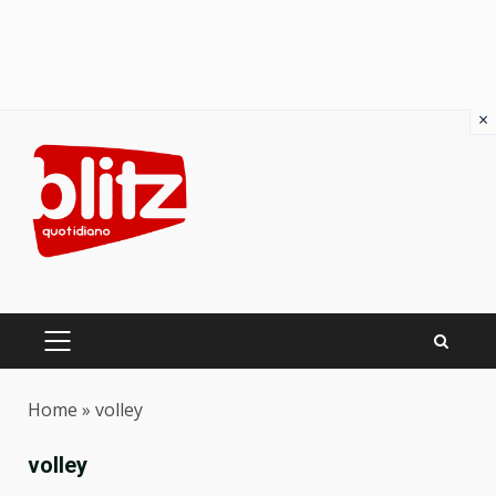
×
Skip
to
content
PRIMARY
MENU
Home
»
volley
volley