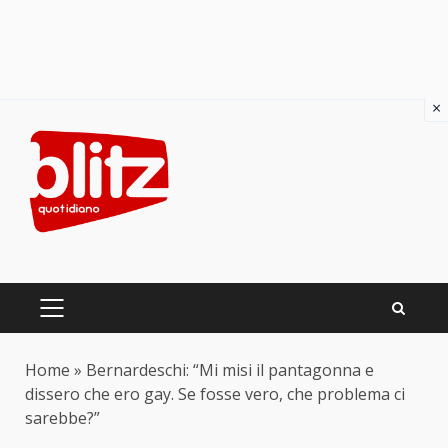
×
Skip
to
content
PRIMARY
MENU
Home
»
Bernardeschi: “Mi misi il pantagonna e
dissero che ero gay. Se fosse vero, che problema ci
sarebbe?”