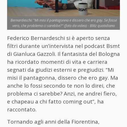
Bernardeschi: "Mi misi il pantagonna e dissero che ero gay. Se fosse
vero, che problema ci sarebbe?" (foto da video) - Blitz quotidiano
Federico Bernardeschi si è aperto senza
filtri durante un’intervista nel podcast Bsmt
di Gianluca Gazzoli. Il fantasista del Bologna
ha ricordato momenti di vita e carriera
segnati da giudizi esterni e pregiudizi. “Mi
misi il pantagonna, dissero che ero gay. Ma
anche lo fossi secondo te non lo direi, che
problema ci sarebbe? Anzi, ne andrei fiero,
e chapeau a chi fatto coming out”, ha
raccontato.
Tornando agli anni della Fiorentina,