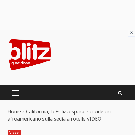
×
Skip
to
content
PRIMARY
MENU
Home
»
California, la Polizia spara e uccide un
afroamericano sulla sedia a rotelle VIDEO
Video