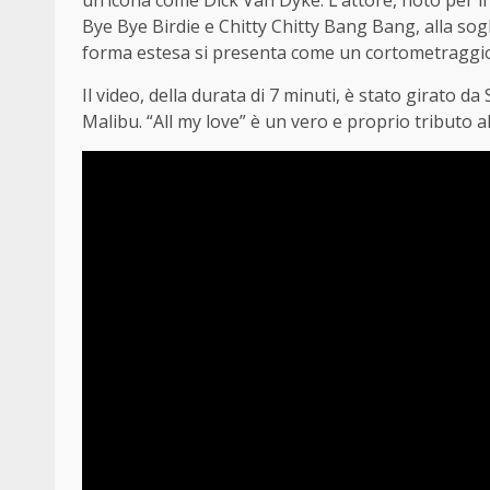
un’icona come Dick Van Dyke. L’attore, noto per 
Bye Bye Birdie e Chitty Chitty Bang Bang, alla sogl
forma estesa si presenta come un cortometraggi
Il video, della durata di 7 minuti, è stato girato 
Malibu. “All my love” è un vero e proprio tributo al