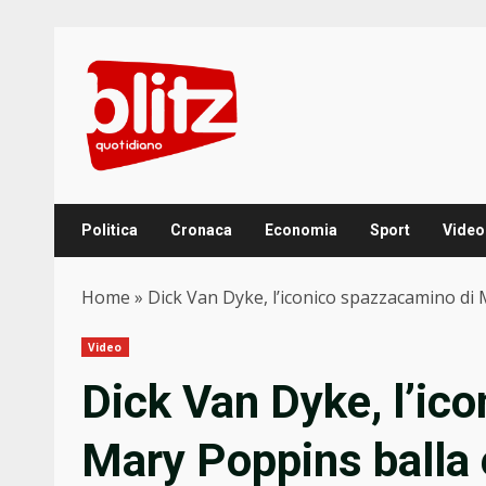
Skip
to
content
Politica
Cronaca
Economia
Sport
Video
Home
»
Dick Van Dyke, l’iconico spazzacamino di M
Video
Dick Van Dyke, l’ic
Mary Poppins balla 