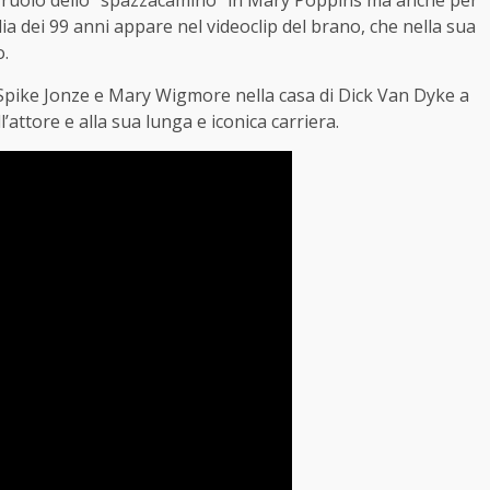
il ruolo dello “spazzacamino” in Mary Poppins ma anche per
ia dei 99 anni appare nel videoclip del brano, che nella sua
o.
da Spike Jonze e Mary Wigmore nella casa di Dick Van Dyke a
l’attore e alla sua lunga e iconica carriera.