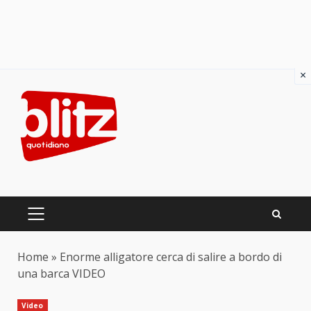
×
Skip
to
content
PRIMARY
MENU
Home
»
Enorme alligatore cerca di salire a bordo di
una barca VIDEO
Video