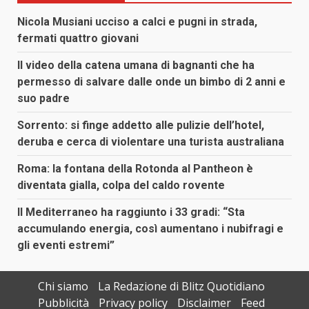
Nicola Musiani ucciso a calci e pugni in strada,
fermati quattro giovani
Il video della catena umana di bagnanti che ha
permesso di salvare dalle onde un bimbo di 2 anni e
suo padre
Sorrento: si finge addetto alle pulizie dell’hotel,
deruba e cerca di violentare una turista australiana
Roma: la fontana della Rotonda al Pantheon è
diventata gialla, colpa del caldo rovente
Il Mediterraneo ha raggiunto i 33 gradi: “Sta
accumulando energia, così aumentano i nubifragi e
gli eventi estremi”
Chi siamo
La Redazione di Blitz Quotidiano
Pubblicità
Privacy policy
Disclaimer
Feed