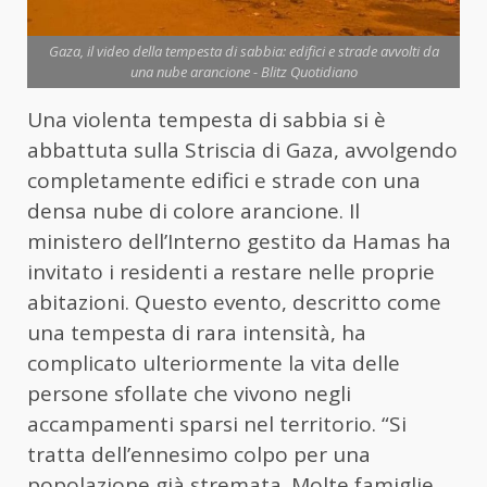
Gaza, il video della tempesta di sabbia: edifici e strade avvolti da
una nube arancione - Blitz Quotidiano
Una violenta tempesta di sabbia si è
abbattuta sulla Striscia di Gaza, avvolgendo
completamente edifici e strade con una
densa nube di colore arancione. Il
ministero dell’Interno gestito da Hamas ha
invitato i residenti a restare nelle proprie
abitazioni. Questo evento, descritto come
una tempesta di rara intensità, ha
complicato ulteriormente la vita delle
persone sfollate che vivono negli
accampamenti sparsi nel territorio. “Si
tratta dell’ennesimo colpo per una
popolazione già stremata. Molte famiglie