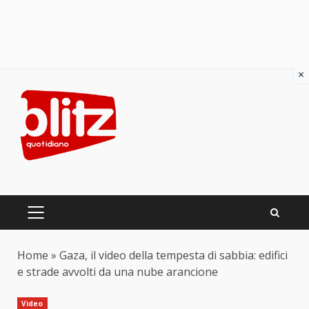
×
Skip
to
content
PRIMARY
MENU
Home
»
Gaza, il video della tempesta di sabbia: edifici
e strade avvolti da una nube arancione
Video