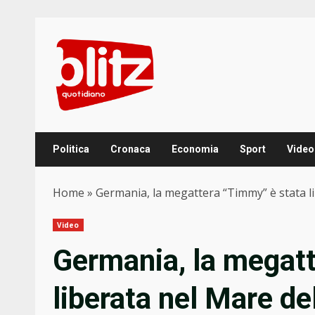
Skip
to
content
Politica
Cronaca
Economia
Sport
Video
Home
»
Germania, la megattera “Timmy” è stata li
Video
Germania, la megatt
liberata nel Mare del