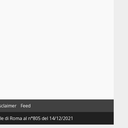
sclaimer
Feed
ale di Roma al n°805 del 14/12/2021