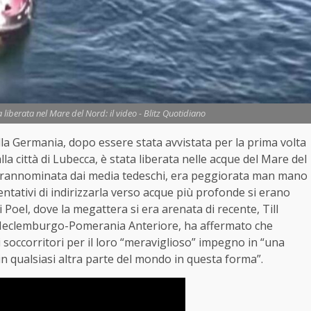
liberata nel Mare del Nord: il video - Blitz Quotidiano
lla Germania, dopo essere stata avvistata per la prima volta
la città di Lubecca, è stata liberata nelle acque del Mare del
oprannominata dai media tedeschi, era peggiorata man mano
entativi di indirizzarla verso acque più profonde si erano
a di Poel, dove la megattera si era arenata di recente, Till
l Meclemburgo-Pomerania Anteriore, ha affermato che
i soccorritori per il loro “meraviglioso” impegno in “una
in qualsiasi altra parte del mondo in questa forma”.