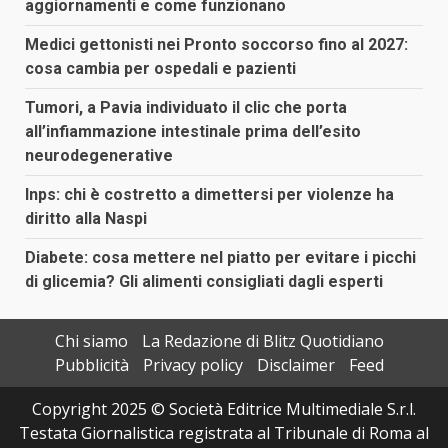
aggiornamenti e come funzionano
Medici gettonisti nei Pronto soccorso fino al 2027:
cosa cambia per ospedali e pazienti
Tumori, a Pavia individuato il clic che porta
all’infiammazione intestinale prima dell’esito
neurodegenerative
Inps: chi è costretto a dimettersi per violenze ha
diritto alla Naspi
Diabete: cosa mettere nel piatto per evitare i picchi
di glicemia? Gli alimenti consigliati dagli esperti
Chi siamo
La Redazione di Blitz Quotidiano
Pubblicità
Privacy policy
Disclaimer
Feed
Copyright 2025 © Società Editrice Multimediale S.r.l.
Testata Giornalistica registrata al Tribunale di Roma al