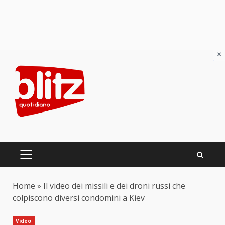
×
Skip
to
content
PRIMARY
MENU
Home
»
Il video dei missili e dei droni russi che
colpiscono diversi condomini a Kiev
Video