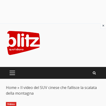
×
Skip
to
content
PRIMARY
MENU
Home
»
Il video del SUV cinese che fallisce la scalata
della montagna
Video