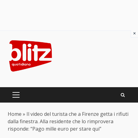
×
Skip
to
content
PRIMARY
MENU
Home
»
Il video del turista che a Firenze getta i rifiuti
dalla finestra. Alla residente che lo rimprovera
risponde: “Pago mille euro per stare qui”