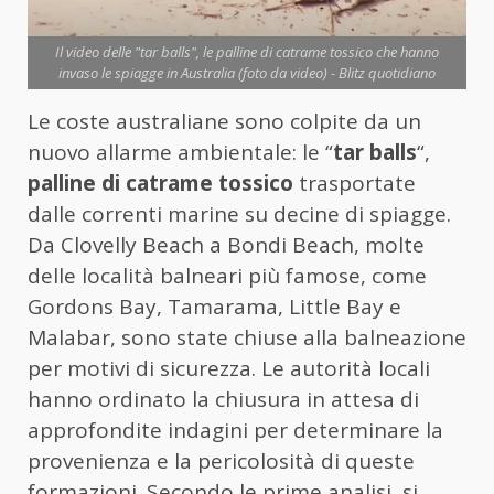
Il video delle "tar balls", le palline di catrame tossico che hanno
invaso le spiagge in Australia (foto da video) - Blitz quotidiano
Le coste australiane sono colpite da un
nuovo allarme ambientale: le “
tar balls
“,
palline di catrame tossico
trasportate
dalle correnti marine su decine di spiagge.
Da Clovelly Beach a Bondi Beach, molte
delle località balneari più famose, come
Gordons Bay, Tamarama, Little Bay e
Malabar, sono state chiuse alla balneazione
per motivi di sicurezza. Le autorità locali
hanno ordinato la chiusura in attesa di
approfondite indagini per determinare la
provenienza e la pericolosità di queste
formazioni. Secondo le prime analisi, si