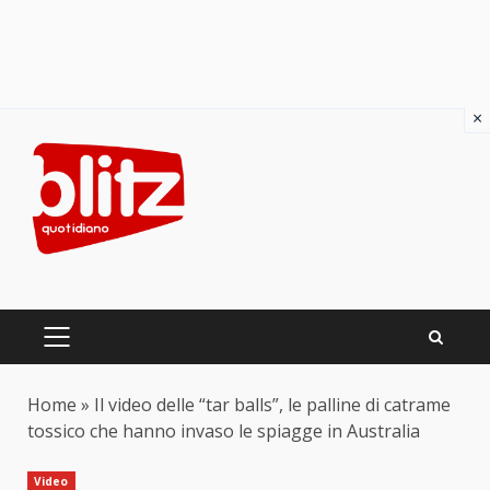
×
Skip
to
content
PRIMARY
MENU
Home
»
Il video delle “tar balls”, le palline di catrame
tossico che hanno invaso le spiagge in Australia
Video