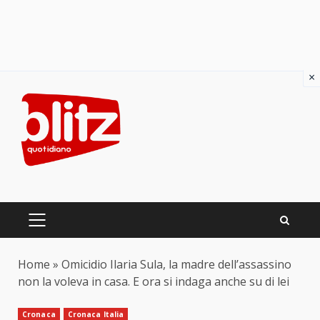
×
Skip
to
content
PRIMARY
MENU
Home
»
Omicidio Ilaria Sula, la madre dell’assassino
non la voleva in casa. E ora si indaga anche su di lei
Cronaca
Cronaca Italia