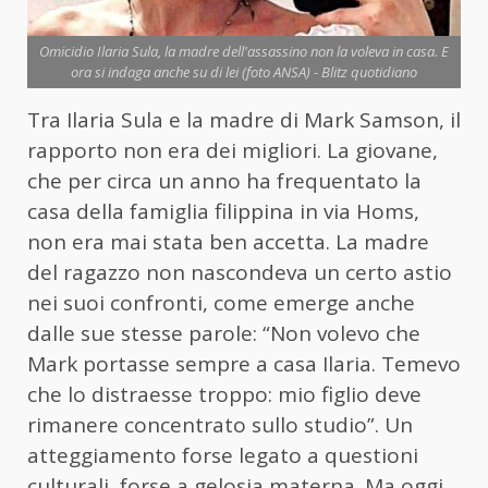
Omicidio Ilaria Sula, la madre dell'assassino non la voleva in casa. E
ora si indaga anche su di lei (foto ANSA) - Blitz quotidiano
Tra Ilaria Sula e la madre di Mark Samson, il
rapporto non era dei migliori. La giovane,
che per circa un anno ha frequentato la
casa della famiglia filippina in via Homs,
non era mai stata ben accetta. La madre
del ragazzo non nascondeva un certo astio
nei suoi confronti, come emerge anche
dalle sue stesse parole: “Non volevo che
Mark portasse sempre a casa Ilaria. Temevo
che lo distraesse troppo: mio figlio deve
rimanere concentrato sullo studio”. Un
atteggiamento forse legato a questioni
culturali, forse a gelosia materna. Ma oggi,