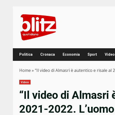
Skip
to
content
Politica
Cronaca
Economia
Sport
Video
Home
»
“Il video di Almasri è autentico e risale 
Video
“Il video di Almasri 
2021-2022. L’uomo 