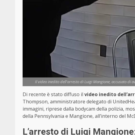
Il video inedito dell'arresto di Luigi Mangione, accusato di 
Di recente è stato diffuso il
video inedito dell’ar
Thompson, amministratore delegato di UnitedHealt
immagini, riprese dalla bodycam della polizia, most
della Pennsylvania e Mangione, all’interno del Mc
L’arresto di Luigi Mangione: