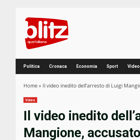
Skip
to
content
Politica
Cronaca
Economia
Sport
Video
Home
»
Il video inedito dell’arresto di Luigi Man
Video
Il video inedito dell’
Mangione, accusato 