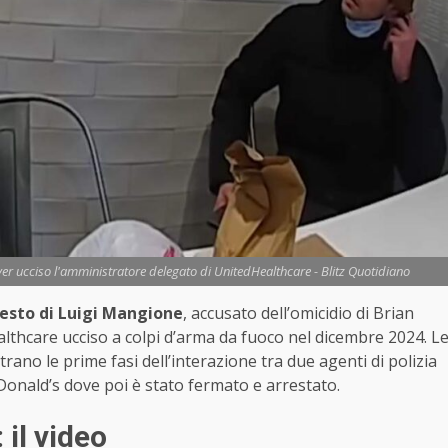
aver ucciso l'amministratore delegato di UnitedHealthcare - Blitz Quotidiano
resto di Luigi Mangione
, accusato dell’omicidio di Brian
hcare ucciso a colpi d’arma da fuoco nel dicembre 2024. L
rano le prime fasi dell’interazione tra due agenti di polizia
Donald’s dove poi è stato fermato e arrestato.
 il video