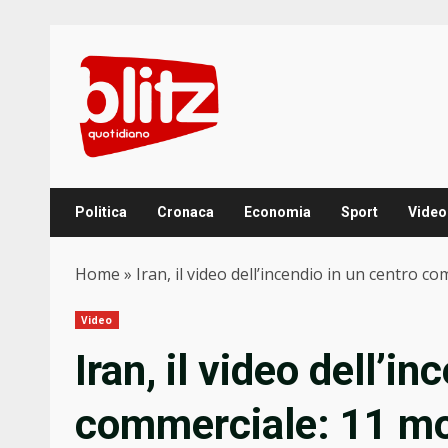
Skip
to
content
Politica
Cronaca
Economia
Sport
Video
Home
»
Iran, il video dell’incendio in un centro co
Video
Iran, il video dell’i
commerciale: 11 mort