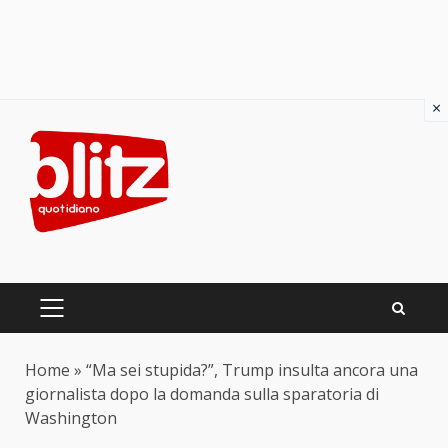
×
Skip
to
content
PRIMARY
MENU
Home
»
“Ma sei stupida?”, Trump insulta ancora una
giornalista dopo la domanda sulla sparatoria di
Washington