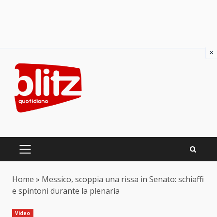
×
Skip
to
content
PRIMARY
MENU
Home
»
Messico, scoppia una rissa in Senato: schiaffi
e spintoni durante la plenaria
Video