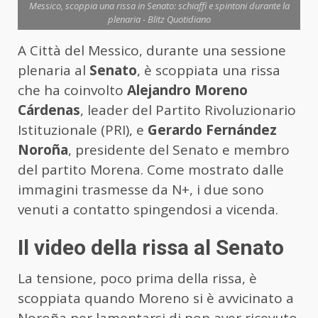
Messico, scoppia una rissa in Senato: schiaffi e spintoni durante la
plenaria - Blitz Quotidiano
A Città del Messico, durante una sessione
plenaria al
Senato
, è scoppiata una rissa
che ha coinvolto
Alejandro Moreno
Cárdenas
, leader del Partito Rivoluzionario
Istituzionale (PRI), e
Gerardo Fernández
Noroña
, presidente del Senato e membro
del partito Morena. Come mostrato dalle
immagini trasmesse da N+, i due sono
venuti a contatto spingendosi a vicenda.
Il video della rissa al Senato
La tensione, poco prima della rissa, è
scoppiata quando Moreno si è avvicinato a