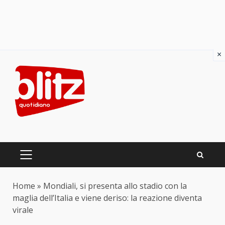
×
Skip
to
content
PRIMARY
MENU
Home
»
Mondiali, si presenta allo stadio con la
maglia dell’Italia e viene deriso: la reazione diventa
virale